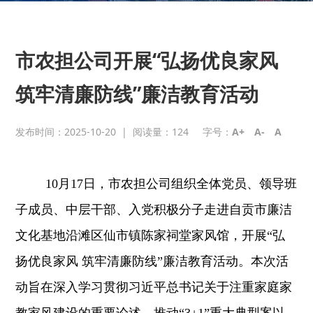
市农担公司开展“弘扬优良家风
筑牢清廉防线”廉洁教育活动
发布时间：2025-10-20
|
阅读量：
124
字号：
A+
A-
A
10月17日，市农担公司组织全体党员、领导班
子成员、中层干部、入党积极分子走进自贡市廉洁
文化基地沿滩区仙市镇陈家祠堂家风馆，开展“弘
扬优良家风 筑牢清廉防线”廉洁教育活动。本次活
动旨在深入学习贯彻习近平总书记关于注重家庭家