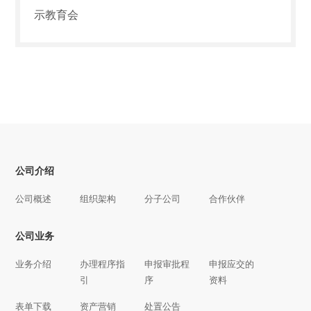
示教育会
公司介绍
公司概述
组织架构
分子公司
合作伙伴
公司业务
业务介绍
办理程序指
申报审批程
申报应交的
引
序
资料
表单下载
资产营销
处置公告